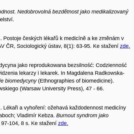
dnost. Nedobrovolná bezdětnost jako medikalizovaný
lství.
Postoje českých lékařů k medicíně a ke změnám v
AV ČR, Sociologický ústav, 8(1): 63-95. Ke stažení
zde.
edycyna jako reprodukowana bezsilność: Codzienność
idzenia lekarzy i lekarek. In Magdalena Radkowska-
ie biomedycyny
(Ethnographies of biomedicine).
kiego (Warsaw University Press), 47 - 66.
Lékaři a vyhoření: ožehavá každodennost medicíny
Raboch; Vladimír Kebza.
Burnout syndrom jako
 97-104, 8 s. Ke stažení
zde.