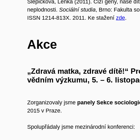
Slepičková, Lenka (2011). Cizí geny, naše dí
neplodnosti.
Sociální studia
, Brno: Fakulta so
ISSN 1214-813X. 2011. Ke stažení
zde
.
Akce
„Zdravá matka, zdravé dítě!“
Pr
vědním výzkumu,
5. – 6. list
Zorganizovaly jsme
panely Sekce sociologi
2015 v Praze.
Spolupřádaly jsme mezinárodní konferenci: