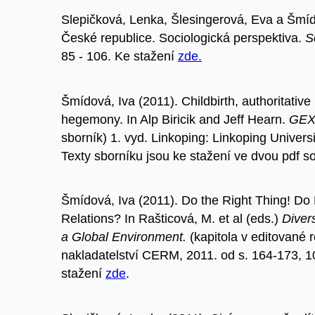
Slepičková, Lenka, Šlesingerová, Eva a Šmíd
České republice. Sociologická perspektiva.
S
85 - 106. Ke stažení
zde.
Šmídová, Iva (2011). Childbirth, authoritati
hegemony. In Alp Biricik and Jeff Hearn.
GEXc
sborník) 1. vyd. Linkoping: Linkoping Univers
Texty sborníku jsou ke stažení ve dvou pdf 
Šmídová, Iva (2011). Do the Right Thing! Do F
Relations? In Rašticová, M. et al (eds.)
Divers
a Global Environment.
(kapitola v editované
nakladatelství CERM, 2011. od s. 164-173, 
stažení
zde
.