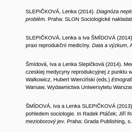
SLEPIČKOVÁ, Lenka (2014).
Diagnóza neplo
problém.
Praha: SLON Sociologické nakladate
SLEPIČKOVÁ, Lenka a Iva ŠMÍDOVÁ (2014). 
praxi reprodukční medicíny.
Data a výzkum
, 
Šmídová, Iva a Lenka Slepičková (2014). M
czeskiej medycyny reprodukcyjnej z punktu w
Walkowicz, Hubert Wierciński (eds.)
Etnograf
Warsaw, Wydawnictwa Uniwersytetu Warszaws
ŠMÍDOVÁ, Iva a Lenka SLEPIČKOVÁ (2013). 
pohledem sociologie. In Radek Ptáček; Jiří 
mezioborový jev
. Praha: Grada Publishing, s.