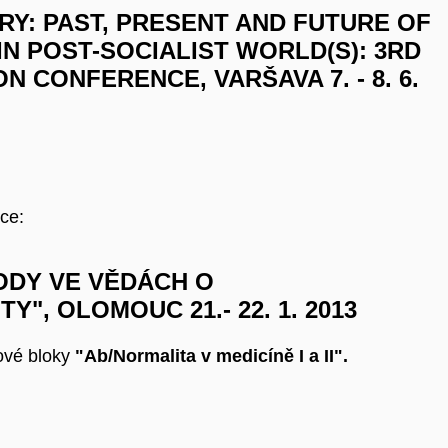
Y: PAST, PRESENT AND FUTURE OF
IN POST-SOCIALIST WORLD(S): 3RD
N CONFERENCE, VARŠAVA 7. - 8. 6.
ce:
TODY VE VĚDÁCH O
ITY", OLOMOUC
21.- 22. 1. 2013
ové bloky
"Ab/Normalita v medicíně I a II".