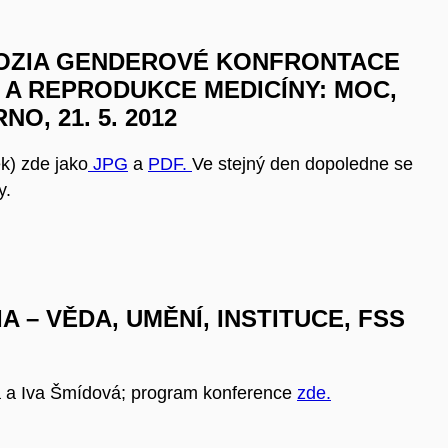
POZIA GENDEROVÉ KONFRONTACE
 A REPRODUKCE MEDICÍNY: MOC,
O, 21. 5. 2012
k) zde jako
JPG
a
PDF.
Ve stejný den dopoledne se
y.
 – VĚDA, UMĚNÍ, INSTITUCE
, FSS
á a Iva Šmídová; program konference
zde.