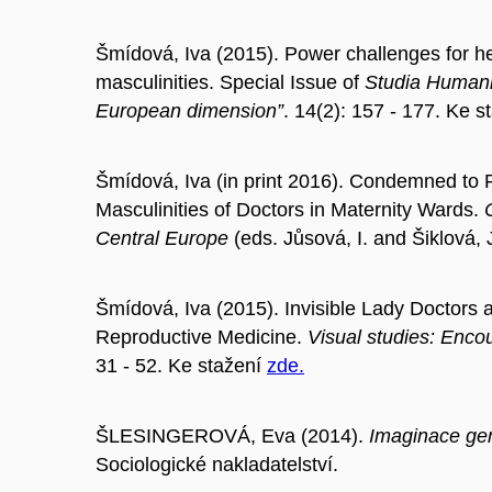
Šmídová, Iva (2015). Power challenges for h
masculinities. Special Issue of
Studia Humani
European dimension”
. 14(2): 157 - 177. Ke s
Šmídová, Iva (in print 2016). Condemned to
Masculinities of Doctors in Maternity Wards.
Central Europe
(eds. Jůsová, I. and Šiklová, 
Šmídová, Iva (2015). Invisible Lady Doctors 
Reproductive Medicine.
Visual studies: Enco
31 - 52. Ke stažení
zde.
ŠLESINGEROVÁ, Eva (2014).
Imaginace gen
Sociologické nakladatelství.